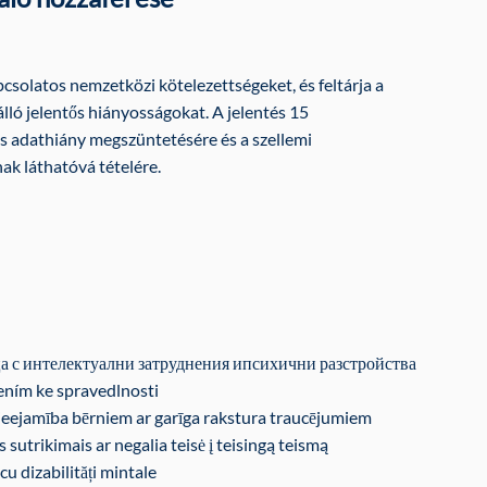
pcsolatos nemzetközi kötelezettségeket, és feltárja a
álló jelentős hiányosságokat. A jelentés 15
s adathiány megszüntetésére és a szellemi
ak láthatóvá tételére.
ца с интелектуални затруднения ипсихични разстройства
žením ke spravedlnosti
 pieejamība bērniem ar garīga rakstura traucējumiem
 sutrikimais ar negalia teisė į teisingą teismą
 cu dizabilități mintale