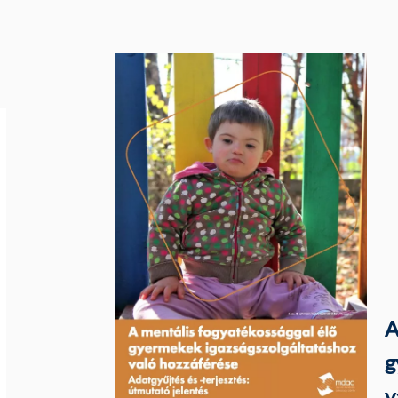
A
g
v