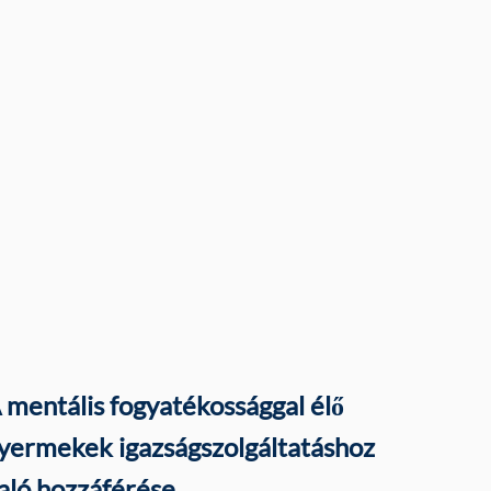
 mentális fogyatékossággal élő
yermekek igazságszolgáltatáshoz
aló hozzáférése