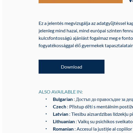
Ez a jelentés megvizsgálja az adatgyűjtéssel ka
jelenleg mind hazai, mind európai szinten fenn
kulcsfontosságú ajánlást fogalmaz meg e fonto
fogyatékossággal élő gyermekek tapasztalatain
Download
ALSO AVAILABLE IN:
Bulgarian
: Достъп до правосъдие за де
Czech
: Přístup dětí s mentálním posti
Latvian
: Tiesību aizsardzības līdzekļu
Lithuanian
: Vaikų su psichikos sveikatos
Romanian
: Accesul la justiție al copiilor