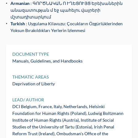
Armanian
: ԳՈՐԾՆԱԿԱՆ Ո ՒՂԵՑՈՒՅՑ Երեխաներին
անազատության մ եջ պահելու վայրերի
մշտադիտարկում
Turkish
: Uygulama Kilavuzu: Çocukların Özgürlüklerinden
Yoksun Bırakıldıkları Yerlerin Izlenmesi
DOCUMENT TYPE
Manuals, Guidelines, and Handbooks
THEMATIC AREAS
Deprivation of Liberty
LEAD/ AUTHOR
DCI Belgium, France, Italy, Netherlands, Helsinki
Foundation for Human Rights (Poland), Ludwig Boltzmann
Institute of Human Rights (Austria), Institute of Social
Studies of the University of Tartu (Estonia), Irish Penal
Reform Trust (Ireland), Ombudsman’s Office of the