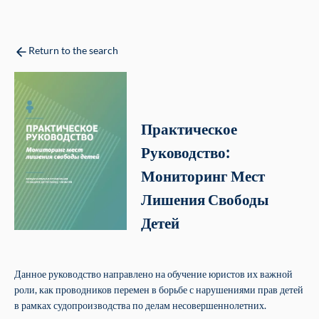
Return to the search
Практическое
Руководство:
Мониторинг Мест
Лишения Свободы
Детей
Данное руководство направлено на обучение юристов их важной
роли, как проводников перемен в борьбе с нарушениями прав детей
в рамках судопроизводства по делам несовершеннолетних.