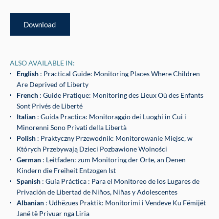
Download
ALSO AVAILABLE IN:
English
: Practical Guide: Monitoring Places Where Children
Are Deprived of Liberty
French
: Guide Pratique: Monitoring des Lieux Où des Enfants
Sont Privés de Liberté
Italian
: Guida Practica: Monitoraggio dei Luoghi in Cui i
Minorenni Sono Privati della Libertà
Polish
: Praktyczny Przewodnik: Monitorowanie Miejsc, w
Których Przebywają Dzieci Pozbawione Wolności
German
: Leitfaden: zum Monitoring der Orte, an Denen
Kindern die Freiheit Entzogen Ist
Spanish
: Guía Práctica : Para el Monitoreo de los Lugares de
Privación de Libertad de Niños, Niñas y Adolescentes
Albanian
: Udhëzues Praktik: Monitorimi i Vendeve Ku Fëmijët
Janë të Privuar nga Liria